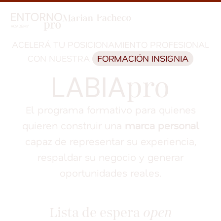
ACELERÁ TU POSICIONAMIENTO PROFESIONAL
CON NUESTRA
FORMACIÓN INSIGNIA
El programa formativo para quienes
quieren construir una
marca personal
capaz de representar su experiencia,
respaldar su negocio y generar
oportunidades reales.
Lista de espera
open