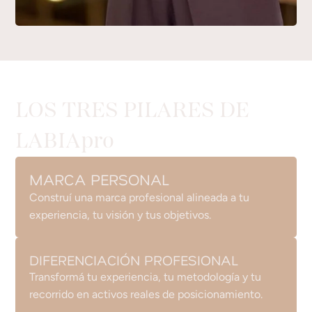
LOS TRES PILARES DE
LABIApro
MARCA PERSONAL
Construí una marca profesional alineada a tu
experiencia, tu visión y tus objetivos.
DIFERENCIACIÓN PROFESIONAL
Transformá tu experiencia, tu metodología y tu
recorrido en activos reales de posicionamiento.